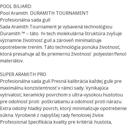
POOL BILIARD:
Pool Aramith DURAMITH TOURNAMENT
Profesionálna sada gulí
Sada Aramith Tournament je vybavená technológiou
Duramith ™ – táto hi-tech molekulárna štruktúra zvyšuje
významne životnosť gulí a zároveň minimalizuje
opotrebenie trením. Táto technológia ponúka životnosť,
ktorá presahuje až 8x priemernú životnosť polyester/fenol
materiálov.
SUPER ARAMITH PRO
Profesionálna sada gulí Presná kalibrácia každej guľe pre
maximálnu konzistentnosť v rámci sady. Vynikajúca
vytrvalosť, keramický povrchom s ultra-vysokou hustotou
pre odolnosť proti poškriabaniu a odolnosť proti nárazu.
Extra odolný hladký povrch, ktorý minimalizuje opotrebenie
súkna. Vyrobené z najvyššej rady fenolovej živice.
Professional špecifikácia kvality pre kritériá: hustota,