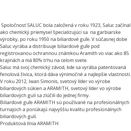
Spoločnosť SALUC bola založená v roku 1923, Saluc začínal
ako chemický priemysel špecializujúci sa na garbiarske
výrobky, po roku 1950 na biliardové guľe. V súčasnej dobe
Saluc vyrába a distribuuje biliardové guľe pod
registrovanou ochrannou známkou Aramith vo viac ako 85
krajinách a má 80% trhu na celom svete.
Saluc má svoj chemický závod, kde sa vyrába patentovaná
fenolová živica, ktorá dáva výnimočné a najlepšie vlastnosti.
V roku 2012, Iwan Simonis, svetový líder vo výrobe
biliardových súkien a ARAMITH, svetový líder vo výrobe
biliardových gulí sa zlúčili do jednej firmy.
Biliardové guľe ARAMITH sú používané na profesionálnych
turnajoch a ponúkajú najvyššiu kvalitu profesionálnych
biliardových gulí.
Produktová línia ARAMITH: