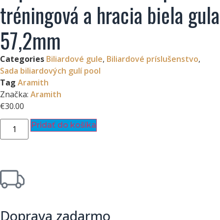
tréningová a hracia biela gula
57,2mm
Categories
Biliardové gule
,
Biliardové príslušenstvo
,
Sada biliardových gulí pool
Tag
Aramith
Značka:
Aramith
€
30.00
Pridať do košíka
Doprava zadarmo