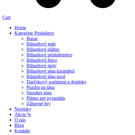
Cart
Home
Kategórie Produktov
Bazar
Biliardové gule
Biliardové plátno
Biliardové príslušenstvo
Biliardové špice
Biliardové stoly
Biliardové tága karambol
Biliardové tága pool
Darčekový sortiment a doplnky
Puzdra na tága
Snooker tága
Plátno pre pyramídu
Zábavné hry
Novinky
Akcie %
O nás
Blog
Kontakt