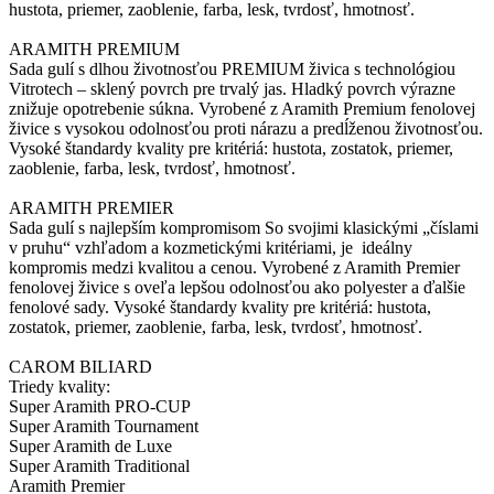
hustota, priemer, zaoblenie, farba, lesk, tvrdosť, hmotnosť.
ARAMITH PREMIUM
Sada gulí s dlhou životnosťou PREMIUM živica s technológiou
Vitrotech – sklený povrch pre trvalý jas. Hladký povrch výrazne
znižuje opotrebenie súkna. Vyrobené z Aramith Premium fenolovej
živice s vysokou odolnosťou proti nárazu a predĺženou životnosťou.
Vysoké štandardy kvality pre kritériá: hustota, zostatok, priemer,
zaoblenie, farba, lesk, tvrdosť, hmotnosť.
ARAMITH PREMIER
Sada gulí s najlepším kompromisom So svojimi klasickými „číslami
v pruhu“ vzhľadom a kozmetickými kritériami, je ideálny
kompromis medzi kvalitou a cenou. Vyrobené z Aramith Premier
fenolovej živice s oveľa lepšou odolnosťou ako polyester a ďalšie
fenolové sady. Vysoké štandardy kvality pre kritériá: hustota,
zostatok, priemer, zaoblenie, farba, lesk, tvrdosť, hmotnosť.
CAROM BILIARD
Triedy kvality:
Super Aramith PRO-CUP
Super Aramith Tournament
Super Aramith de Luxe
Super Aramith Traditional
Aramith Premier