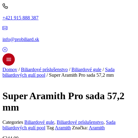
+421 915 888 387
info@probiliard.sk
Domov
/
Biliardové príslušenstvo
/
Biliardové gule
/
Sada
biliardových gulí pool
/ Super Aramith Pro sada 57,2 mm
Super Aramith Pro sada 57,2
mm
Categories
Biliardové gule
,
Biliardové príslušenstvo
,
Sada
biliardových gulí pool
Tag
Aramith
Značka:
Aramith