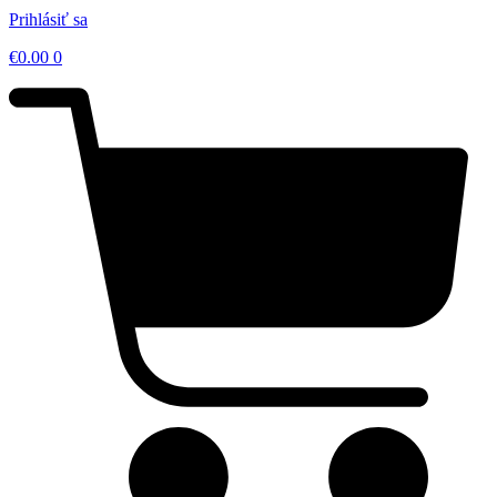
Prihlásiť sa
€
0.00
0