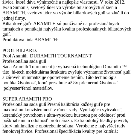
živica, ktorá dáva výnimočné a najlepšie vlastnosti. V roku 2012,
Iwan Simonis, svetový líder vo výrobe biliardových súkien a
ARAMITH, svetový líder vo výrobe biliardových gulí sa zlúčili do
jednej firmy.
Biliardové guľe ARAMITH sú používané na profesionálnych
turnajoch a ponúkajú najvyššiu kvalitu profesionálnych biliardových
gulí.
Produktová línia ARAMITH:
POOL BILIARD:
Pool Aramith DURAMITH TOURNAMENT
Profesionálna sada gulí
Sada Aramith Tournament je vybavená technológiou Duramith ™ –
táto hi-tech molekulárna štruktúra zvyšuje významne životnosť gulí
a zároveň minimalizuje opotrebenie trením. Táto technológia
ponúka životnosť, ktorá presahuje až 8x priemernú životnosť
polyester/fenol materiálov.
SUPER ARAMITH PRO
Profesionálna sada gulí Presná kalibrácia každej guľe pre
maximálnu konzistentnosť v rámci sady. Vynikajúca vytrvalosť,
keramický povrchom s ultra-vysokou hustotou pre odolnosť proti
poškriabaniu a odolnosť proti nárazu. Extra odolný hladký povrch,
ktorý minimalizuje opotrebenie súkna. Vyrobené z najvyššej rady
fenolovej živice. Professional špecifikácia kvality pre kritériá: