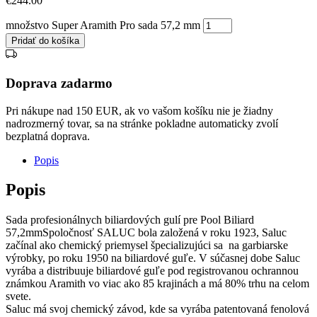
€
244.00
množstvo Super Aramith Pro sada 57,2 mm
Pridať do košíka
Doprava zadarmo
Pri nákupe nad 150 EUR, ak vo vašom košíku nie je žiadny
nadrozmerný tovar, sa na stránke pokladne automaticky zvolí
bezplatná doprava.
Popis
Popis
Sada profesionálnych biliardových gulí pre Pool Biliard
57,2mmSpoločnosť SALUC bola založená v roku 1923, Saluc
začínal ako chemický priemysel špecializujúci sa na garbiarske
výrobky, po roku 1950 na biliardové guľe. V súčasnej dobe Saluc
vyrába a distribuuje biliardové guľe pod registrovanou ochrannou
známkou Aramith vo viac ako 85 krajinách a má 80% trhu na celom
svete.
Saluc má svoj chemický závod, kde sa vyrába patentovaná fenolová