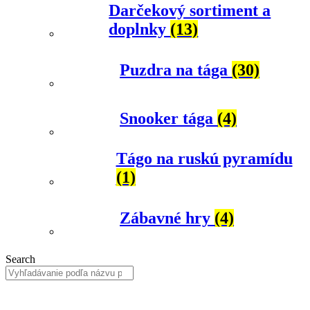
Darčekový sortiment a
doplnky
(13)
Puzdra na tága
(30)
Snooker tága
(4)
Tágo na ruskú pyramídu
(1)
Zábavné hry
(4)
Search