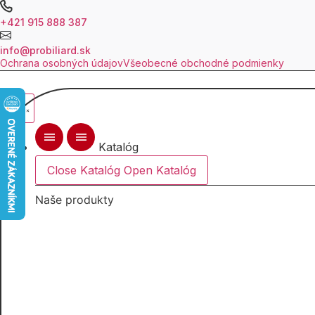
Preskočiť
+421 915 888 387
na
obsah
info@probiliard.sk
Ochrana osobných údajov
Všeobecné obchodné podmienky
Katalóg
Close Katalóg
Open Katalóg
Naše produkty