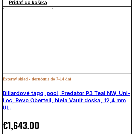
Pridať do košíka
Externý sklad - doručenie do 7-14 dní
Biliardové tágo, pool, Predator P3 Teal NW, Uni-
Loc, Revo Oberteil, biela Vault doska, 12,4 mm
UL.
€
1,643.00