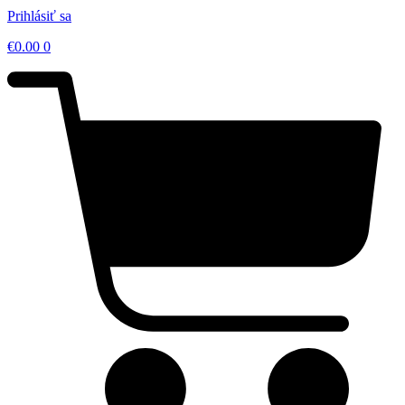
Prihlásiť sa
€
0.00
0