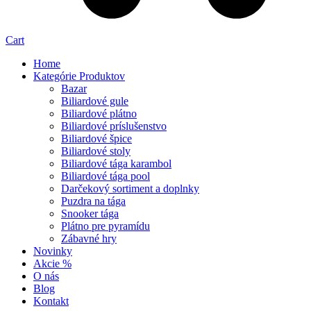
Cart
Home
Kategórie Produktov
Bazar
Biliardové gule
Biliardové plátno
Biliardové príslušenstvo
Biliardové špice
Biliardové stoly
Biliardové tága karambol
Biliardové tága pool
Darčekový sortiment a doplnky
Puzdra na tága
Snooker tága
Plátno pre pyramídu
Zábavné hry
Novinky
Akcie %
O nás
Blog
Kontakt