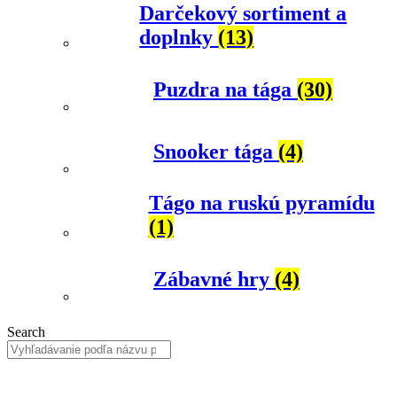
Darčekový sortiment a
doplnky
(13)
Puzdra na tága
(30)
Snooker tága
(4)
Tágo na ruskú pyramídu
(1)
Zábavné hry
(4)
Search