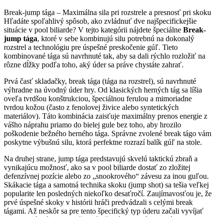
Break-jump tága – Maximálna sila pri rozstrele a presnosť pri skoku
Hľadáte spoľahlivý spôsob, ako zvládnuť dve najšpecifickejšie
situácie v pool biliarde? V tejto kategórii nájdete špeciálne
Break-
jump tága
, ktoré v sebe kombinujú silu potrebnú na dokonalý
rozstrel a technológiu pre úspešné preskočenie gúľ. Tieto
kombinované tága sú navrhnuté tak, aby sa dali rýchlo rozložiť na
rôzne dĺžky podľa toho, aký úder sa práve chystáte zahrať.
Prvá časť skladačky, break tága (tága na rozstrel), sú navrhnuté
výhradne na úvodný úder hry. Od klasických herných tág sa líšia
oveľa tvrdšou konštrukciou, špeciálnou ferulou a mimoriadne
tvrdou kožou (často z fenolovej živice alebo syntetických
materiálov). Táto kombinácia zaisťuje maximálny prenos energie z
vášho náprahu priamo do bielej gule bez toho, aby hrozilo
poškodenie bežného herného tága. Správne zvolené break tágo vám
poskytne výbušnú silu, ktorá perfektne rozrazí balík gúľ na stole.
Na druhej strane, jump tága predstavujú skvelú taktickú zbraň a
vynikajúcu možnosť, ako sa v pool biliarde dostať zo zložitej
defenzívnej pozície alebo zo „snookrového“ závesu za inou guľou.
Skákacie tága a samotná technika skoku (jump shot) sa tešia veľkej
popularite len posledných niekoľko desaťročí. Zaujímavosťou je, že
prvé úspešné skoky v histórii hráči predvádzali s celými break
tágami. Až neskôr sa pre tento špecifický typ úderu začali vyvíjať