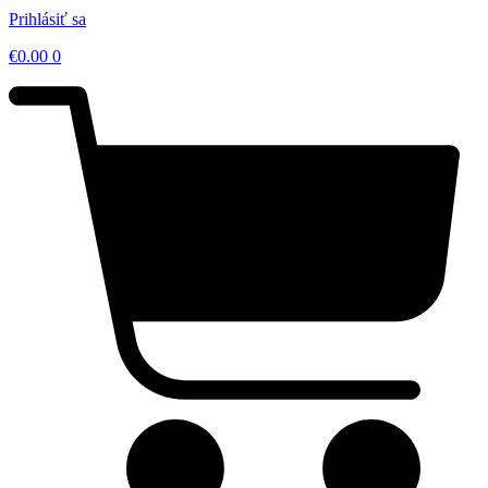
Prihlásiť sa
€
0.00
0