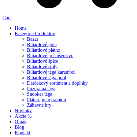
Cart
Home
Kategórie Produktov
Bazar
Biliardové gule
Biliardové plátno
Biliardové príslušenstvo
Biliardové špice
Biliardové stoly
Biliardové tága karambol
Biliardové tága pool
Darčekový sortiment a doplnky
Puzdra na tága
Snooker tága
Plátno pre pyramídu
Zábavné hry
Novinky
Akcie %
O nás
Blog
Kontakt