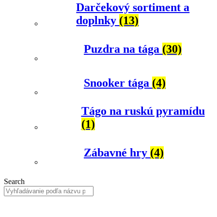
Darčekový sortiment a
doplnky
(13)
Puzdra na tága
(30)
Snooker tága
(4)
Tágo na ruskú pyramídu
(1)
Zábavné hry
(4)
Search