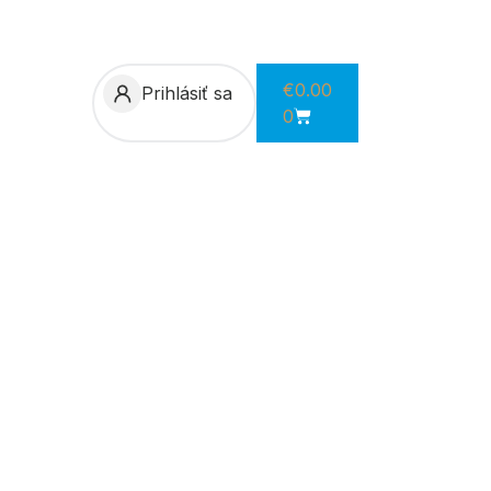
€
0.00
Prihlásiť sa
0