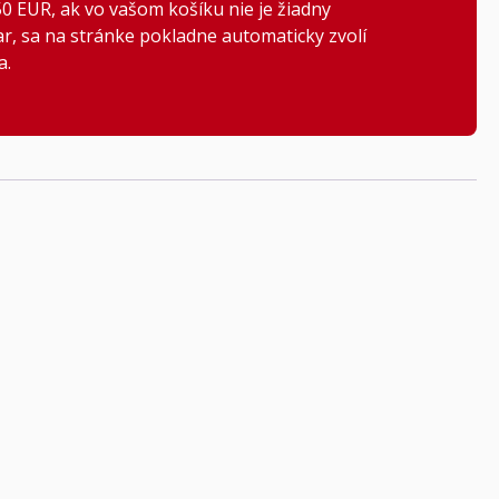
0 EUR, ak vo vašom košíku nie je žiadny
, sa na stránke pokladne automaticky zvolí
a.