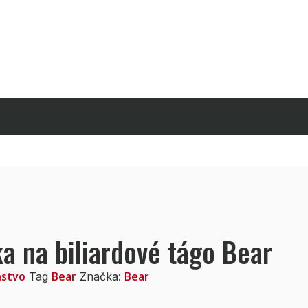
ka na biliardové tágo Bear
nstvo
Bear
Bear
Tag
Značka: