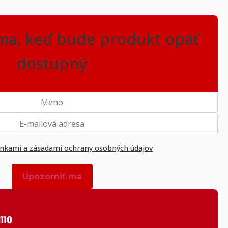
ma, keď bude produkt opäť
dostupný
kami a zásadami ochrany osobných údajov
rmo