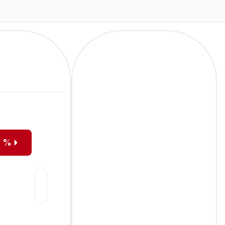
e %
ardové
Biliardové
e
(26)
plátno
(7)