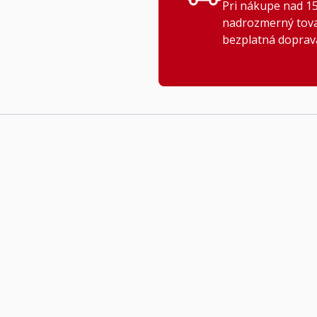
Pri nákupe nad 15
nadrozmerný tovar
bezplatná doprav