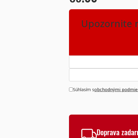
Upozornite 
Súhlasím s
obchodnými podmien
Doprava zada