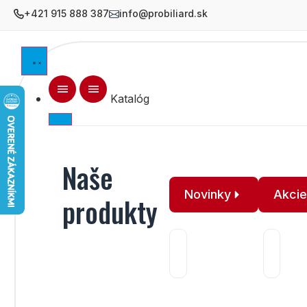
+421 915 888 387
info@probiliard.sk
Katalóg
Naše
Novinky
Akci
produkty
Bili
Bazar
gul