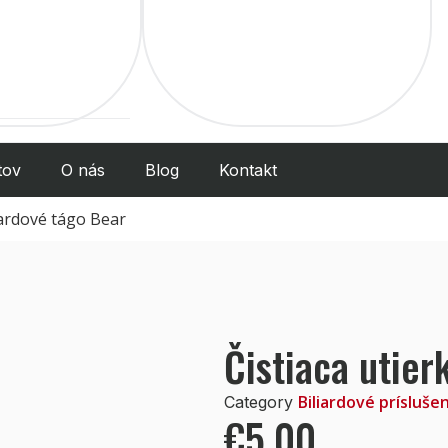
tov
O nás
Blog
Kontakt
liardové tágo Bear
Čistiaca utier
Biliardové prísluše
Category
€
5.00