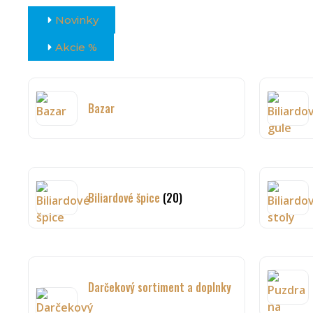
Novinky
Akcie %
Bazar
Biliardové špice
(20)
Darčekový sortiment a doplnky