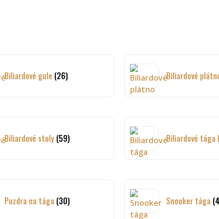
Biliardové gule
(26)
Biliardové plát
Biliardové stoly
(59)
Biliardové tága
Puzdra na tága
(30)
Snooker tága
(4