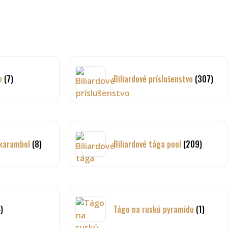
no
(7)
Biliardové príslušenstvo
(307)
 karambol
(8)
Biliardové tága pool
(209)
)
Tágo na ruskú pyramídu
(1)