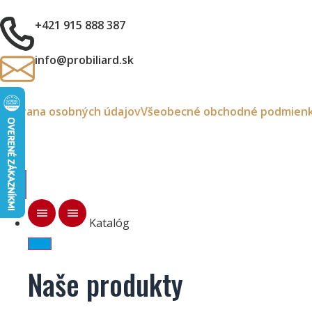
+421 915 888 387
info@probiliard.sk
Ochrana osobných údajov
Všeobecné obchodné podmien
Katalóg
Naše produkty