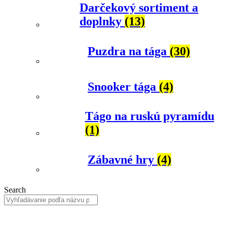
Darčekový sortiment a
doplnky
(13)
Puzdra na tága
(30)
Snooker tága
(4)
Tágo na ruskú pyramídu
(1)
Zábavné hry
(4)
Search