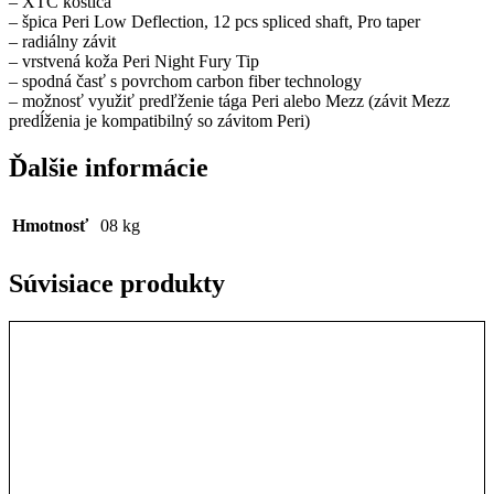
– XTC kostica
– špica Peri Low Deflection, 12 pcs spliced shaft, Pro taper
– radiálny závit
– vrstvená koža Peri Night Fury Tip
– spodná časť s povrchom carbon fiber technology
– možnosť využiť predľženie tága Peri alebo Mezz (závit Mezz
predĺženia je kompatibilný so závitom Peri)
Ďalšie informácie
Hmotnosť
08 kg
Súvisiace produkty