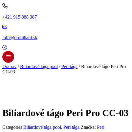
+421 915 888 387
info@probiliard.sk
Domov
/
Biliardové tága pool
/
Peri tága
/ Biliardové tágo Peri Pro
CC-03
Biliardové tágo Peri Pro CC-03
Categories
Biliardové tága pool
,
Peri tága
Značka:
Peri