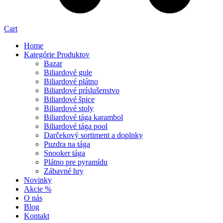
Cart
Home
Kategórie Produktov
Bazar
Biliardové gule
Biliardové plátno
Biliardové príslušenstvo
Biliardové špice
Biliardové stoly
Biliardové tága karambol
Biliardové tága pool
Darčekový sortiment a doplnky
Puzdra na tága
Snooker tága
Plátno pre pyramídu
Zábavné hry
Novinky
Akcie %
O nás
Blog
Kontakt