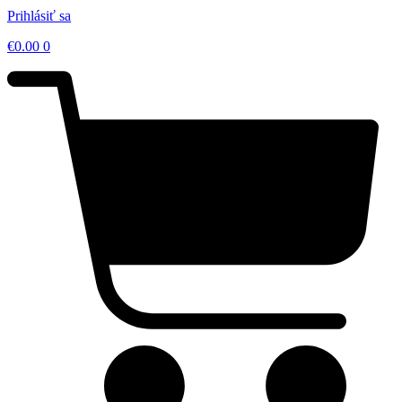
Prihlásiť sa
€
0.00
0