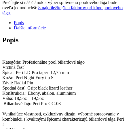
Prečítajte si náš článok a výber správneho poolového tága bude
oveľa jednoduchší:
8 najdôležitejších faktorov pri kúpe poolového
tága.
Popis
Ďalšie informácie
Popis
Kategória: Profesionálne pool biliardové tágo
Vrchná časť
Špica: Peri LD Pro taper 12,75 mm
Koža: Peri Night Fury tip S
Závit: Radial Pin
Spodná časť Grip: black lizard leather
Konštrukcia: Ebony, abalon, aluminium
Váha: 18,5oz – 19,5oz
Biliardové tágo Peri Pro CC-03
Vynikajúce vlastnosti, exkluzívny dizajn, výborné spracovanie v
kombinácii s kvalitnými špicami charakterizujú biliardové tága Peri
!