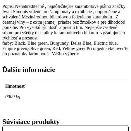
Popis: Nenahraditeľné , najdôležitejšie karambolové plátno značky
Iwan Simonis volené pro šampionáty a exhibície , doporučené a
schválené Mezinárodnou biliardovou federáciou karambolu . Z
česanej vlny – z extra jemnej priadze bez žmolkov a pre dlhodobé
použitie. Pro vysokú rýchlosť a presnú hru. Nejlepšie zvolené
súkno pro všetky disciplíny karambolového biliardu vyžadujúcích
rýchlosť a presnosť.
farby: Black, Blue green, Burgundy, Delsa Blue, Electric blue,
Empire green,Olive green, Red, Yellow greenPri objednávke uveďte
do poznámky farbu podľa Vášho výberu:
Ďalšie informácie
Hmotnosť
0009 kg
Súvisiace produkty